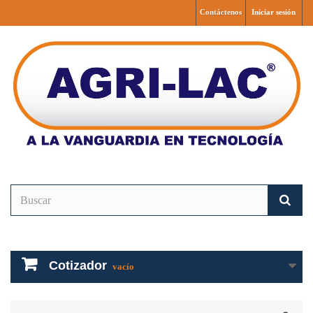
Contáctenos
Iniciar sesión
Cotizador
vacío