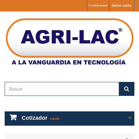
Contáctenos
Iniciar sesión
Cotizador
vacío