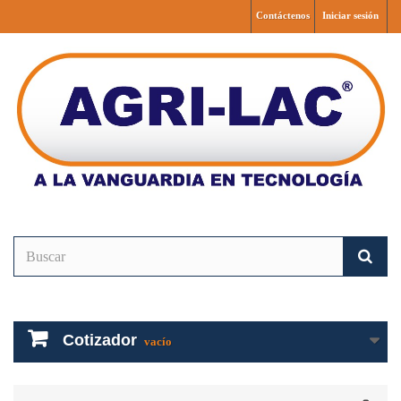
Contáctenos
Iniciar sesión
Cotizador
vacío