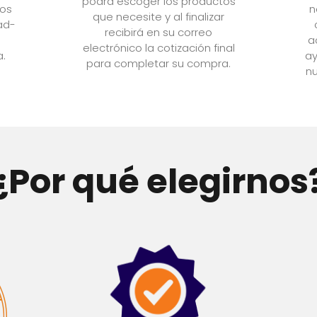
podrá escoger los productos
tos
n
que necesite y al finalizar
ad-
recibirá en su correo
a
electrónico la cotización final
a.
ay
para completar su compra.
nu
¿Por qué elegirnos