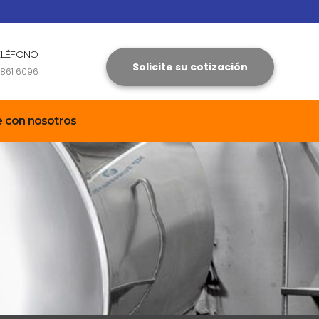
ELÉFONO
Solicite su cotización
 861 6096
e con nosotros